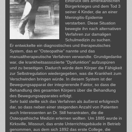
Eindruck des amerikanischen
Bürgerkrieges und dem Tod 3
seiner 4 Kinder, die an einer
Meningitis-Epidemie
verstarben. Diese Situation
bewegte ihn nach alternativen
Verfahren zur damaligen
Schulmedizin zu suchen.
Er entwickelte ein diagnostisches und therapeutisches
System, das er "Osteopathie" nannte und das
manualtherapeutische Verfahren verwandte. Grundgedanke
war, die krankheitsassoziierte "Dysfunktion" aufzuspüren
und zu beseitigen. Dadurch würde dem Körper die Fähigkeit
zur Selbstregulation wiedergegeben, was die Krankheit zum
Verschwinden bringen würde. In diesem System ist der
Bewegungsapparat der integrierende Faktor, so dass die
Behandlung des gesamten Körpers über die Behandlung
des Bewegungsapparates erfolgt.
Sehr bald stellte sich das Verfahren als äußerst erfolgreich
dar, so dass neben einer steigenden Anzahl von Patienten
auch Interessenten an Dr. Still herantraten, die die
Osteopathische Medizin erlernen wollten. Um 1885 wurde in
Kirksville, Missouri, das erste Unterrichtsgebäude in Betrieb
genommen, aus dem sich 1892 das erste College, die