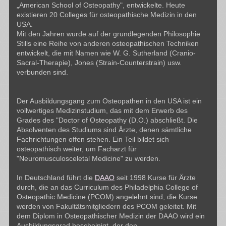
„American School of Osteopathy", entwickelte. Heute
existieren 20 Colleges für osteopathische Medizin in den
USA.
Mit den Jahren wurde auf der grundlegenden Philosophie
Stills eine Reihe von anderen osteopathischen Techniken
entwickelt, die mit Namen wie W. G. Sutherland (Cranio-
Sacral-Therapie), Jones (Strain-Counterstrain) usw.
verbunden sind.
Der Ausbildungsgang zum Osteopathen in den USA ist ein
vollwertiges Medizinstudium, das mit dem Erwerb des
Grades des "Doctor of Osteopathy (D.O.) abschließt. Die
Absolventen des Studiums sind Ärzte, denen sämtliche
Fachrichtungen offen stehen. Ein Teil bildet sich
osteopathisch weiter, um Facharzt für
"Neuromusculosceletal Medicine" zu werden.
In Deutschland führt die
DAAO
seit 1998 Kurse für Ärzte
durch, die an das Curriculum des Philadelphia College of
Osteopathic Medicine (PCOM) angelehnt sind, die Kurse
werden von Fakultätsmitgliedern des PCOM geleitet. Mit
dem Diplom in Osteopathischer Medizin der DAAO wird ein
Ausbildungsgrad bescheinigt, der den