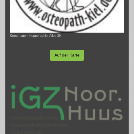
Kronshagen, Kopperpahler Allee 39
Auf der Karte