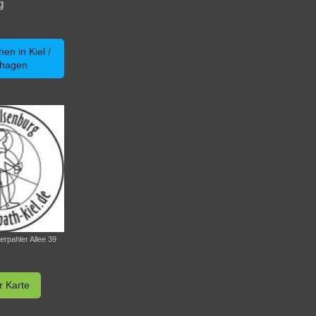
sburg
en in Kiel /
shagen
rpahler Allee 39
r Karte