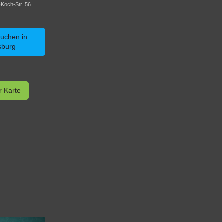
-Koch-Str. 56
buchen in
sburg
r Karte