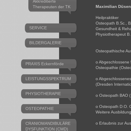
Akkreditierte
Maximilian Düse
Therapeuten der TK
Heilpraktiker
Osteopath B.Sc., 
SERVICE
Gesundheit & Rehab
Physiotherapeut B.
BILDERGALERIE
Osteopathische Au
o Abgeschlossene
PRAXIS Eckernförde
Osteopathie (Oste
LEISTUNGSSPEKTRUM
o Abgeschlossenes
(Dresden Internatio
PHYSIOTHERAPIE
o Osteopath BAO (
o Osteopath D.O. 
OSTEOPATHIE
Weitere Ausbildun
o Erlaubnis zur Au
CRANIOMANDIBULÄRE
DYSFUNKTION (CMD)