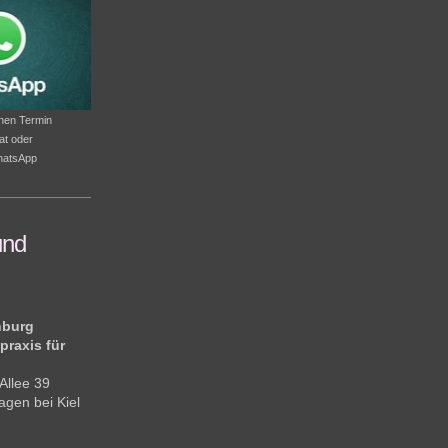
inen Termin
at oder
WhatsApp
und
nburg
raxis für
Allee 39
gen bei Kiel