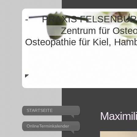
- PRAXIS FELSENBU
Zentrum für Osteopat
Osteopathie für Kiel, Ha
STARTSEITE
Maximil
OnlineTerminkalender