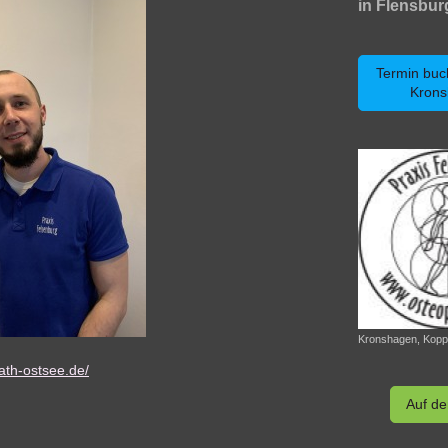
in Flen
Termin buch
Kron
Kronshagen, Koppe
ath-ostsee.de/
Auf de