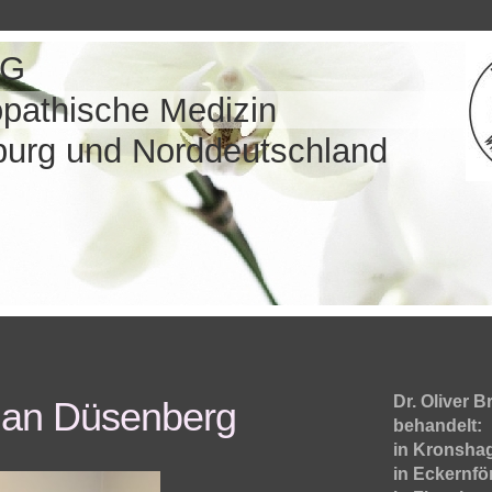
RG
hische Medizin
mburg und Norddeutschland
Dr. Oliver B
ian Düsenberg
behand
in Kronshag
in Ecker