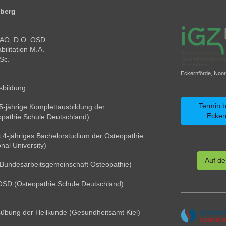
nberg
BAO, D.O. OSD
ilitation M.A.
Sc.
Eckernförde, Noor
sbildung
Termin 
 5-jährige Komplettausbildung der
Ecker
opathie Schule Deutschland)
 4-jähriges Bachelorstudium der Osteopathie
nal University)
Auf de
Bundesarbeitsgemeinschaft Osteopathie)
OSD (Osteopathie Schule Deutschland)
g
sübung der Heilkunde (Gesundheitsamt Kiel)