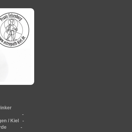
rinker
elt: -
en / Kiel -
nförde -