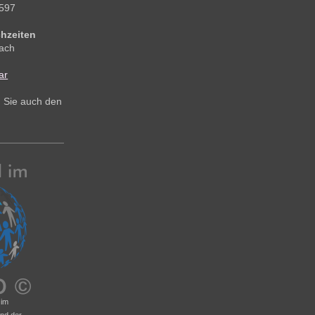
597
hzeiten
nach
ar
n Sie auch den
.
 im
nd der