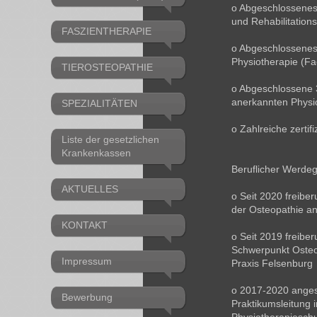
o Abgeschlossenes
und Rehabilitation
FASZIENTHERAPIE
o Abgeschlossenes 
Physiotherapie (Fa
TIEROSTEOPATHIE
o Abgeschlossene 3
anerkannten Physi
SPEZIALITÄTEN
o Zahlreiche zertif
Liste der gesetzlichen
Krankenkassen
Beruflicher Werde
AKTUELLES
o Seit 2020 freiber
der Osteopathie a
KONTAKT
o Seit 2019 freiberu
Schwerpunkt Osteo
Impressum
Praxis Felsenburg
o 2017-2020 angest
Bewerbung
Praktikumsleitung 