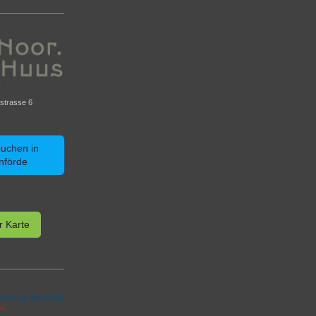
strasse 6
buchen in
nförde
r Karte